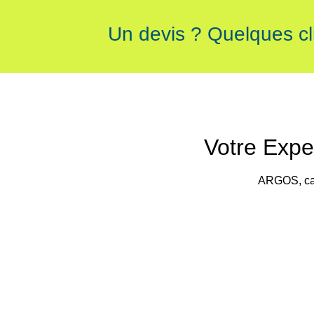
Un devis ? Quelques cli
Votre Exper
ARGOS, cabi