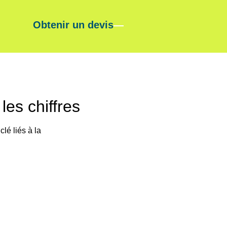
Obtenir un devis
—
les chiffres
lé liés à la