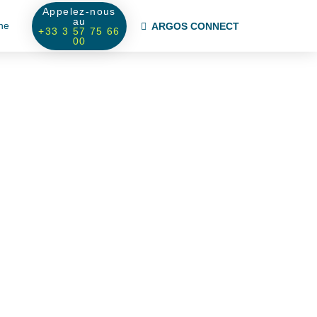
Appelez-nous
au
ne
ARGOS CONNECT
+33 3 57 75 66
00
hérapeute