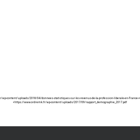
r/wp-content/uploads/2018/04/donnees-statistiques-sur-les-revenus-de-la-profession-liberale-en-France-r
https://www.ordremk.fr/wp-content/uploads/2017/09/rapport_demographie_2017.pdf
2