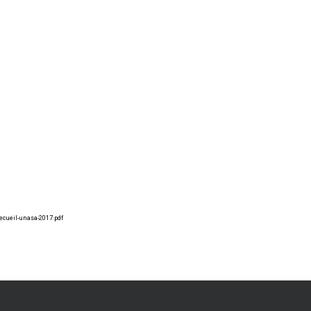
ecueil-unasa-2017.pdf