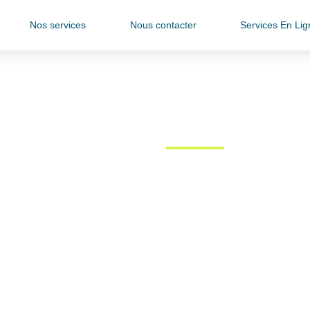
Nos services
Nous contacter
Services En Lig
ert Comptable​
―――
Kinésit